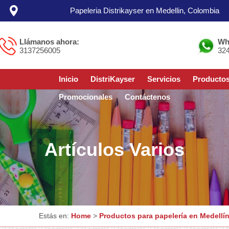
Papeleria Distrikayser en Medellin, Colombia
Llámanos ahora:
Wh
3137256005
32
Inicio
DistriKayser
Servicios
Producto
Promocionales
Contáctenos
Artículos Varios
Estás en:
Home
>
Productos para papelería en Medellí