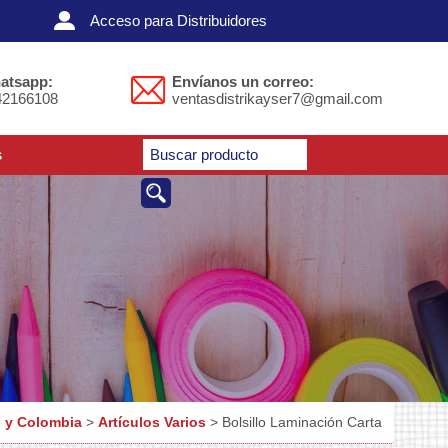
Acceso para Distribuidores
atsapp:
Envíanos un correo:
42166108
ventasdistrikayser7@gmail.com
s
n y Colombia
>
Artículos Varios
> Bolsillo Laminación Carta