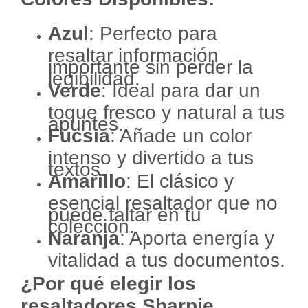
Azul
: Perfecto para
resaltar información
importante sin perder la
legibilidad.
Verde
: Ideal para dar un
toque fresco y natural a tus
apuntes.
Fucsia
: Añade un color
intenso y divertido a tus
textos.
Amarillo
: El clásico y
esencial resaltador que no
puede faltar en tu
colección.
Naranja
: Aporta energía y
vitalidad a tus documentos.
¿Por qué elegir los
resaltadores Sharpie