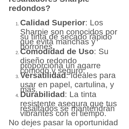
redondos?
Calidad Superior
: Los
Sharpie son conocidos por
su tinta de secado rápido
que evita manchas y
borrones.
Comodidad de Uso
: Su
diseño redondo
proporciona un agarre
cómodo y seguro.
Versatilidad
: Ideales para
usar en papel, cartulina, y
más.
Durabilidad
: La tinta
resistente asegura que tus
resaltados se mantendrán
vibrantes con el tiempo.
No dejes pasar la oportunidad